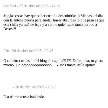
Orofaiel -
27 de abril de 2005 - 14:30
Jeje,las cosas hay que saber cuando descubrirlas ;) Me paso el día
con la antena puesta para anotar frases absurdas lo que pasa es que
esta chica ya está de baja y a ver de quien saco tanto partido :(
Besos!!!
Ifrit -
26 de abril de 2005 - 22:45
Q callaito t tenías lo del blog eh capulla????? Es bromita, m gusta
mucho. Un besooooooooooooo ... Y más frases, así q apunta.
......... -
26 de abril de 2005 - 18:25
Esa tia me asusta hablando...