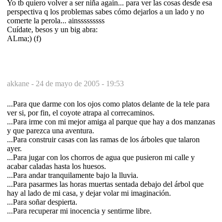
Yo tb quiero volver a ser niña again... para ver las cosas desde esa
perspectiva q los problemas sabes cómo dejarlos a un lado y no
comerte la perola... ainsssssssss
Cuídate, besos y un big abra:
ALma;) (f)
akkane -
24 de mayo de 2005 - 19:53
...Para que darme con los ojos como platos delante de la tele para
ver si, por fin, el coyote atrapa al correcaminos.
...Para irme con mi mejor amiga al parque que hay a dos manzanas
y que parezca una aventura.
...Para construir casas con las ramas de los árboles que talaron
ayer.
...Para jugar con los chorros de agua que pusieron mi calle y
acabar caladas hasta los huesos.
...Para andar tranquilamente bajo la lluvia.
...Para pasarmes las horas muertas sentada debajo del árbol que
hay al lado de mi casa, y dejar volar mi imaginación.
...Para soñar despierta.
...Para recuperar mi inocencia y sentirme libre.